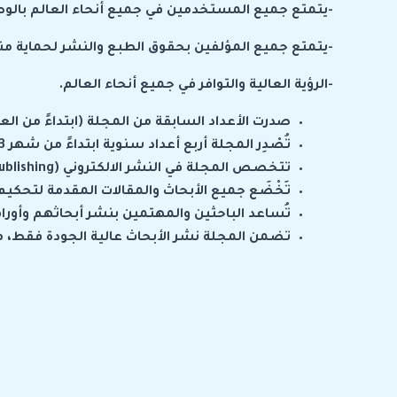
-يتمتع جميع المستخدمين في جميع أنحاء العالم بالوص
-يتمتع جميع المؤلفين بحقوق الطبع والنشر لحماية م
-الرؤية العالية والتوافر في جميع أنحاء العالم.
صدرت الأعداد السابقة من المجلة (ابتداءً من العام 2024) وفق دورية شهرية، ويُعمل بالدورية الربع سنوية ابتداءً من عام
تُصْدِر المجلة أربع أعداد سنوية ابتداءً من شهر 3 للعام 2026 (مارس، يونيو، سبتمبر، ديسمبر) في إطار تطوير سياسات النشر وتعزيز جودة التحكيم العلمي.
تتخصص المجلة في النشر الالكتروني (
ublishing
تَخْضَع جميع الأبحاث والمقالات المقدمة لتحكيم ا
تُساعد الباحثين والمهتمين بنشر أبحاثهم وأور
تضمن المجلة نشر الأبحاث عالية الجودة فقط، م