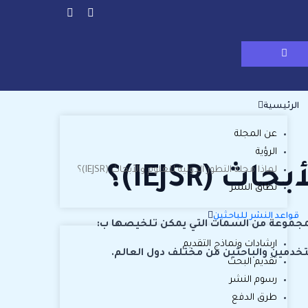
الرئيسية
عن المجلة
الرؤية
(IEJSR)؟
لماذا مجلة التطور الدولية للعلوم والأبحاث (IEJSR)؟
نطاق النشر
قواعد النشر للباحثين
مجموعة من السمات التي يمكن تلخيصها ب:
ارشادات ونماذج التقديم
ستخدمين والباحثين من مختلف دول العالم.
تقديم البحث
رسوم النشر
طرق الدفع