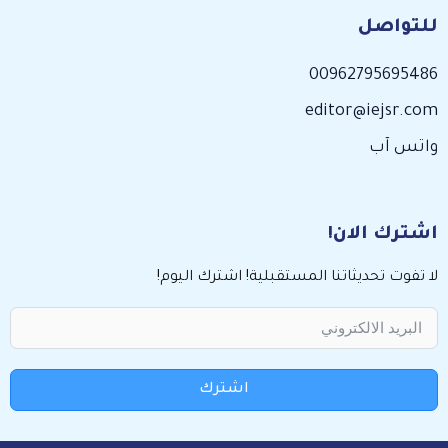
للتواصل
00962795695486
editor@iejsr.com
واتس آب
اشترك الان!
لا تفوت تحديثاتنا المستقبلية! اشترك اليوم!
اشترك