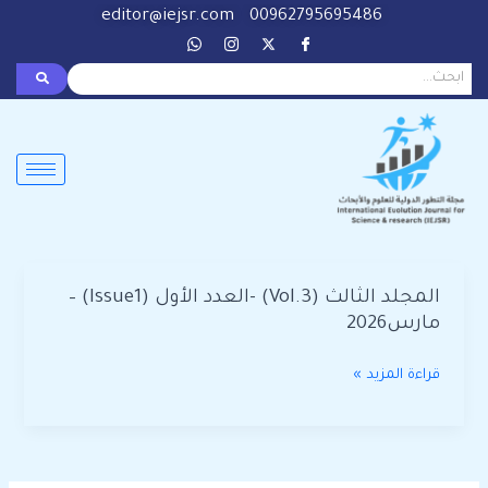
خطي
editor@iejsr.com
00962795695486
لى
لمحتوى
المجلد الثالث (Vol.3) -العدد الأول (Issue1) –
المجلد
مارس2026
الثالث
(Vol.3)
قراءة المزيد »
-العدد
الأول
(Issue1)
–
مارس2026