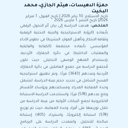
حمزة الدهيسات، هيثم الجازي، محمد
البخيت
تاريخ الاستلام: 10 يناير 2026 | تاريخ القبول: 1 فبراير
2026| تاريخ النشر: 1 مارس 2026
الملخص:
هدفت الدراسة إلى بيان أثر التحول الرقمي
بأبعادهِ (الرؤية الاستراتيجية والبنية التحتية الرقمية
وثقافة الابتكار وتأهيل الموارد البشرية) في تطوير الآداء
المؤسسي بأبعاده مجتمعة (الكفاءة والفاعلية
والعمليات الداخلية) في دائرة الجمارك الأردنية،
بإستخدام المنهج الوصفي التحليلي. حيث تكون
مُجتمع الدراسة من جميع العاملين في دائرة الجمارك
الأردنية وعددهم (3643) فردًا، وتم تطبيق استراتيجية
المسح الشامل في تحديد حجم عينة الدراسة، لتشمل
وحدة المعاينة المدراء ومساعديهم ورؤساء الأقسام
وبلغ عددهم (578) فردًا. واستخدمت الدراسة الاستبانة
الالكترونية لجمع البيانات الأولية من عينة الدراسة من
خلال توزيعها على أفراد وحدة المعاينة، حيث تم توزيع
(578) استبانة إلكترونيًا، واسترداد (405) إستبانة
صالحة للتحليل. واعتمدت الدراسة على البرنامج