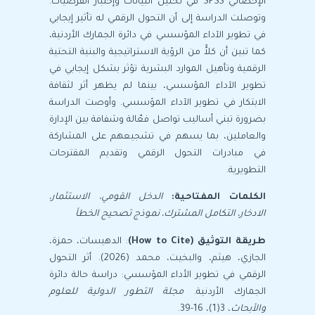
الإحصائي SPSS في تحليل البيانات وإختبار الفرضيات.
وتوصلت الدراسة إلى أن التحول الرقمي له تأثير إيجابي
في تطوير الآداء المؤسسي في دائرة الجمارك الأردنية،
كما تبين أن كلاًّ من الرؤية الاستراتيجية والبنية التحتية
الرقمية وتأهيل الموارد البشرية تؤثر بشكل إيجابي في
تطوير الآداء المؤسسي، بينما لم يظهر أثر لثقافة
الابتكار في تطوير الآداء المؤسسي. وأوصت الدراسة
بضرورة تبني أساليب تواصل فعّالة وشفافة بين الإدارة
والعاملين، بما يسهم في تشجيعهم على المشاركة
في مبادرات التحول الرقمي وتقديم المقترحات
التطويرية.
الكلمات المفتاحية
:
الدخل القومي،
الاستثمار،
الادخار، التكامل المشترك، نموذج تصحيح الخطأ
طريقة التوثيق (How to Cite)
: الدهيسات، حمزة،
الجازي، هيثم، والبخيت، محمد (2026). أثر التحول
الرقمي في تطوير الأداء المؤسسي: دراسة حالة دائرة
الجمارك الأردنية.
مجلة التطور الدولية للعلوم
والأبحاث
، 3(1)، 16-39.