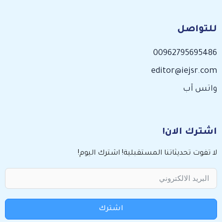
للتواصل
00962795695486
editor@iejsr.com
واتس آب
اشترك الان!
لا تفوت تحديثاتنا المستقبلية! اشترك اليوم!
اشترك